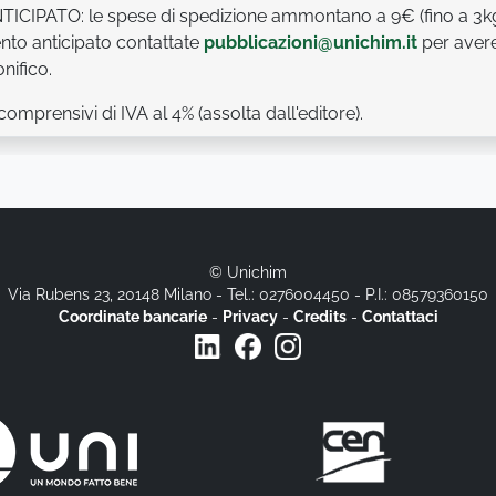
CIPATO: le spese di spedizione ammontano a 9€ (fino a 3k
nto anticipato contattate
pubblicazioni@unichim.it
per aver
nifico.
 comprensivi di IVA al 4% (assolta dall'editore).
© Unichim
Via Rubens 23, 20148 Milano - Tel.: 0276004450 - P.I.: 08579360150
Coordinate bancarie
-
Privacy
-
Credits
-
Contattaci