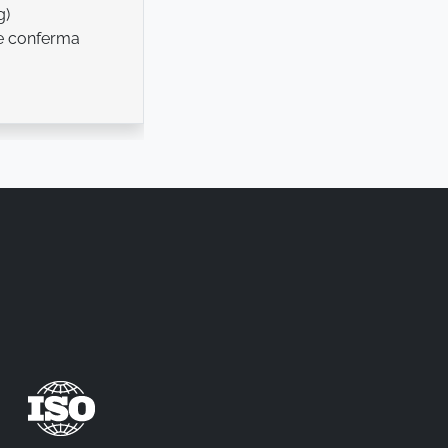
g)
e conferma