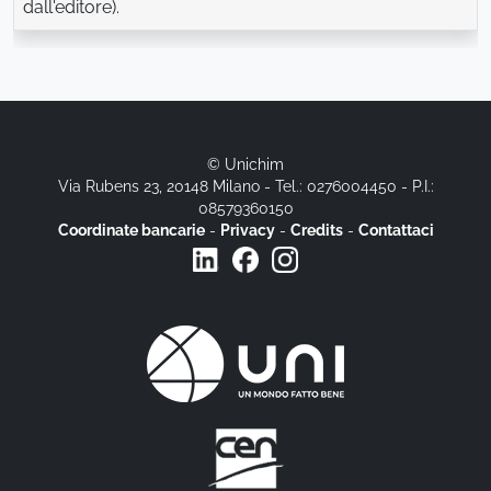
dall'editore).
© Unichim
Via Rubens 23, 20148 Milano - Tel.: 0276004450 - P.I.:
08579360150
Coordinate bancarie
-
Privacy
-
Credits
-
Contattaci