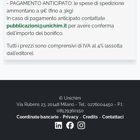
- PAGAMENTO ANTICIPATO: le spese di spedizione
ammontano a 9€ (fino a 3kg)
In caso di pagamento anticipato contattate
pubblicazioni@unichim.it
per avere conferma
dell'importo del bonifico.
Tutti i prezzi sono comprensivi di IVA al 4% (assolta
dall'editore).
© Unichim
Via Rubens 23, 20148 Milano - Tel.: 0276004450 - P.I.:
08579360150
Coordinate bancarie
-
Privacy
-
Credits
-
Contattaci