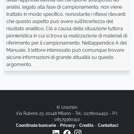
analisi, legato alla fase di campionamento, non viene
trattato in modo specifico, nonostante i riflessi rilevanti
che questo aspetto può avere sull’incertezza del
risultato analitico. Ciò a causa della situazione tuttora
pionieristica in cui si trova la realizzazione di materiali di
riferimento per il campionamento. Nell’appendice A del
Manuale, il lettore interessato può comunque trovare
alcune informazioni di grande attualità su questo
argomento.
© Unichim
Via Rubens 23, 20148 Milano - Tel.: 0276004450 - P.I.:
08579360150
Coordinate bancarie
-
Privacy
-
Credits
-
Contattaci