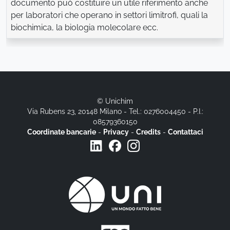
documento può costituire un utile riferimento anche
per laboratori che operano in settori limitrofi, quali la
biochimica, la biologia molecolare ecc.
© Unichim
Via Rubens 23, 20148 Milano - Tel.: 0276004450 - P.I.:
08579360150
Coordinate bancarie
-
Privacy
-
Credits
-
Contattaci